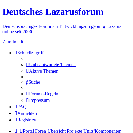
Deutsches Lazarusforum
Deutschsprachiges Forum zur Entwicklungsumgebung Lazarus
online seit 2006
Zum Inhalt
Schnellzugriff
Unbeantwortete Themen
Aktive Themen
Suche
Forums-Regeln
Impressum
FAQ
Anmelden
Registrieren
·
Portal
Foren-Übersicht
Projekte
Units/Komponenten