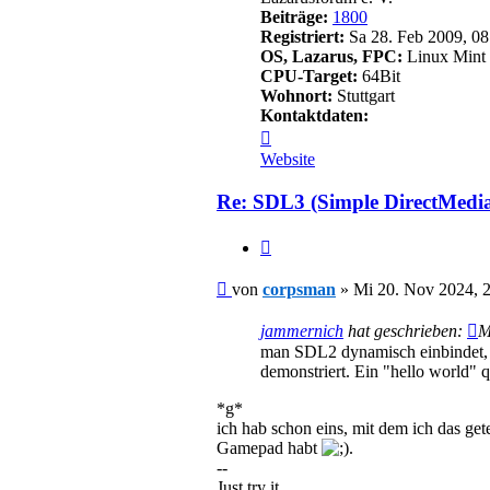
Beiträge:
1800
Registriert:
Sa 28. Feb 2009, 08
OS, Lazarus, FPC:
Linux Mint 
CPU-Target:
64Bit
Wohnort:
Stuttgart
Kontaktdaten:
Kontaktdaten
von
Website
corpsman
Re: SDL3 (Simple DirectMedi
Zitieren
Beitrag
von
corpsman
»
Mi 20. Nov 2024, 
jammernich
hat geschrieben:
M
man SDL2 dynamisch einbindet, vi
demonstriert. Ein "hello world" q
*g*
ich hab schon eins, mit dem ich das get
Gamepad habt
.
--
Just try it