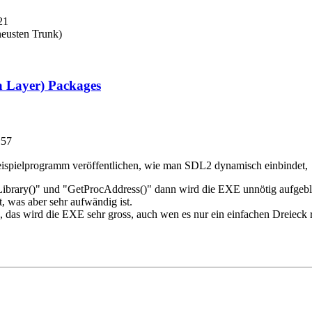
21
neusten Trunk)
a Layer) Packages
:57
 Beispielprogramm veröffentlichen, wie man SDL2 dynamisch einbindet,
Library()" und "GetProcAddress()" dann wird die EXE unnötig aufgeblä
 was aber sehr aufwändig ist.
 das wird die EXE sehr gross, auch wen es nur ein einfachen Dreieck r