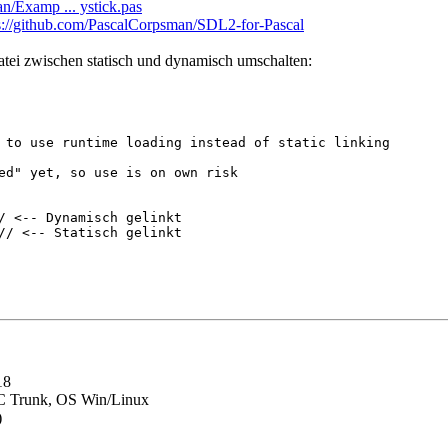
n/Examp ... ystick.pas
s://github.com/PascalCorpsman/SDL2-for-Pascal
atei zwischen statisch und dynamisch umschalten:
 to use runtime loading instead of static linking

ed" yet, so use is on own risk

/ <-- Dynamisch gelinkt

18
C Trunk, OS Win/Linux
)