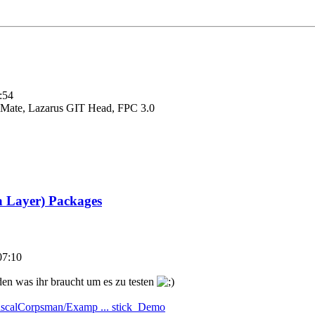
:54
Mate, Lazarus GIT Head, FPC 3.0
a Layer) Packages
07:10
den was ihr braucht um es zu testen
PascalCorpsman/Examp ... stick_Demo