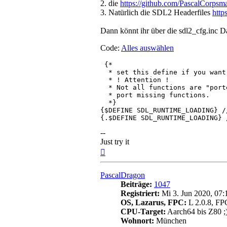
2. die
https://github.com/PascalCorpsma
3. Natürlich die SDL2 Headerfiles
http
Dann könnt ihr über die sdl2_cfg.inc D
Code:
Alles auswählen
 {*

  * set this define if you want
  * ! Attention !

  * Not all functions are "port
  * port missing functions.

  *}

{$DEFINE SDL_RUNTIME_LOADING} /
--
Just try it
Nach
oben
PascalDragon
Beiträge:
1047
Registriert:
Mi 3. Jun 2020, 07:
OS, Lazarus, FPC:
L 2.0.8, FP
CPU-Target:
Aarch64 bis Z80 ;
Wohnort:
München