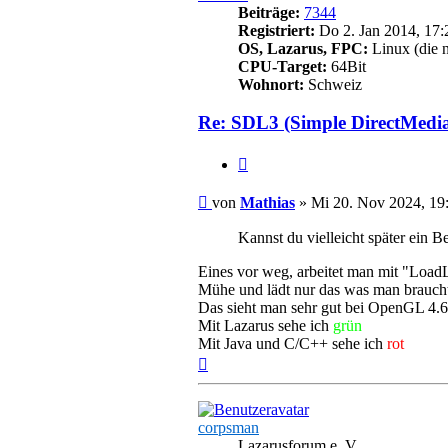
Beiträge:
7344
Registriert:
Do 2. Jan 2014, 17:
OS, Lazarus, FPC:
Linux (die 
CPU-Target:
64Bit
Wohnort:
Schweiz
Re: SDL3 (Simple DirectMedi
Zitieren
Beitrag
von
Mathias
»
Mi 20. Nov 2024, 19
Kannst du vielleicht später ein
Eines vor weg, arbeitet man mit "Load
Mühe und lädt nur das was man braucht,
Das sieht man sehr gut bei OpenGL 4.6,
Mit Lazarus sehe ich
grün
Mit Java und C/C++ sehe ich
rot
Nach
oben
corpsman
Lazarusforum e. V.