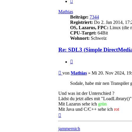
Nächste
Mathias
Beiträge:
7344
Registriert:
Do 2. Jan 2014, 17:
OS, Lazarus, FPC:
Linux (die 
CPU-Target:
64Bit
Wohnort:
Schweiz
Re: SDL3 (Simple DirectMedi
Zitieren
Beitrag
von
Mathias
»
Mi 20. Nov 2024, 19
Sodale, habe mir nen Transpiler
Und was ist der Unterschied ?
Lädst du jetzt alles mit "LoadLibrary(
Mit Lazarus sehe ich
grün
Mit Java und C/C++ sehe ich
rot
Nach
oben
jammernich