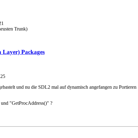
21
neusten Trunk)
a Layer) Packages
:25
 gebastelt und nu die SDL2 mal auf dynamisch angefangen zu Portieren
)" und "GetProcAddress()" ?