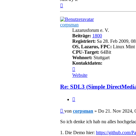
Nach
oben
corpsman
Lazarusforum e. V.
Beiträge:
1800
Registriert:
Sa 28. Feb 2009, 08
OS, Lazarus, FPC:
Linux Mint 
CPU-Target:
64Bit
Wohnort:
Stuttgart
Kontaktdaten:
Kontaktdaten
von
Website
corpsman
Re: SDL3 (Simple DirectMedi
Zitieren
Beitrag
von
corpsman
»
Do 21. Nov 2024, 
So ich denke ich hab nu alles hochgela
1. Die Demo hier:
https://github.com/