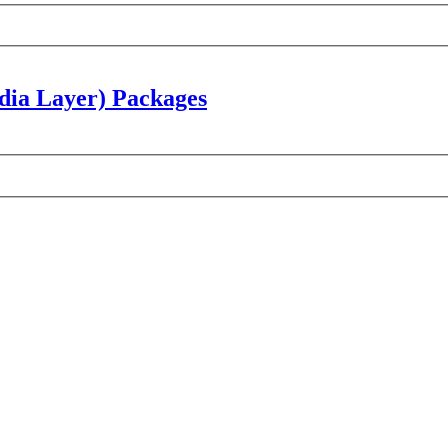
dia Layer) Packages
rweiterte
e
uche