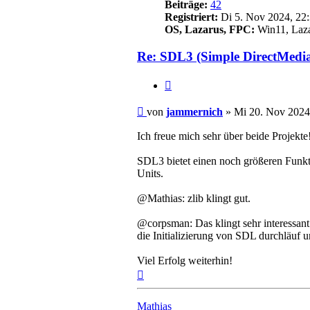
Beiträge:
42
Registriert:
Di 5. Nov 2024, 22
OS, Lazarus, FPC:
Win11, Lazar
Re: SDL3 (Simple DirectMedi
Zitieren
Beitrag
von
jammernich
»
Mi 20. Nov 2024
Ich freue mich sehr über beide Projekte
SDL3 bietet einen noch größeren Funkt
Units.
@Mathias: zlib klingt gut.
@corpsman: Das klingt sehr interessant
die Initializierung von SDL durchläuf 
Viel Erfolg weiterhin!
Nach
oben
Mathias