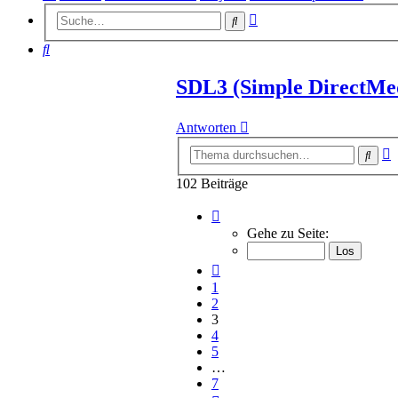
Erweiterte
Suche
Suche
Suche
SDL3 (Simple DirectMe
Antworten
E
Such
S
102 Beiträge
Seite
3
Gehe zu Seite:
von
7
Vorherige
1
2
3
4
5
…
7