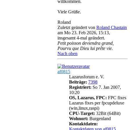
willkommen.
Viele Grüße.
Roland
Zuletzt geändert von
Roland Chastain
am Mo 23. Feb 2026, 15:13,
insgesamt 4-mal geändert.
Petit poisson deviendra grand,
Pourvu que Dieu lui prête vie.
Nach oben
af0815
Lazarusforum e. V.
Beiträge:
7398
Registriert:
So 7. Jan 2007,
10:20
OS, Lazarus, FPC:
FPC fixes
Lazarus fixes per fpcupdeluxe
(win,linux,raspi)
CPU-Target:
32Bit (64Bit)
Wohnort:
Burgenland
Kontaktdaten:
Kontaktdaten von af0815