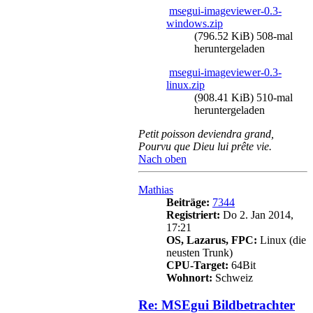
msegui-imageviewer-0.3-
windows.zip
(796.52 KiB) 508-mal
heruntergeladen
msegui-imageviewer-0.3-
linux.zip
(908.41 KiB) 510-mal
heruntergeladen
Petit poisson deviendra grand,
Pourvu que Dieu lui prête vie.
Nach oben
Mathias
Beiträge:
7344
Registriert:
Do 2. Jan 2014,
17:21
OS, Lazarus, FPC:
Linux (die
neusten Trunk)
CPU-Target:
64Bit
Wohnort:
Schweiz
Re: MSEgui Bildbetrachter