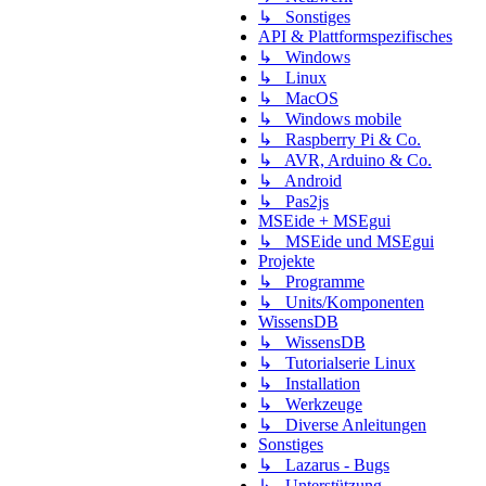
↳ Sonstiges
API & Plattformspezifisches
↳ Windows
↳ Linux
↳ MacOS
↳ Windows mobile
↳ Raspberry Pi & Co.
↳ AVR, Arduino & Co.
↳ Android
↳ Pas2js
MSEide + MSEgui
↳ MSEide und MSEgui
Projekte
↳ Programme
↳ Units/Komponenten
WissensDB
↳ WissensDB
↳ Tutorialserie Linux
↳ Installation
↳ Werkzeuge
↳ Diverse Anleitungen
Sonstiges
↳ Lazarus - Bugs
↳ Unterstützung