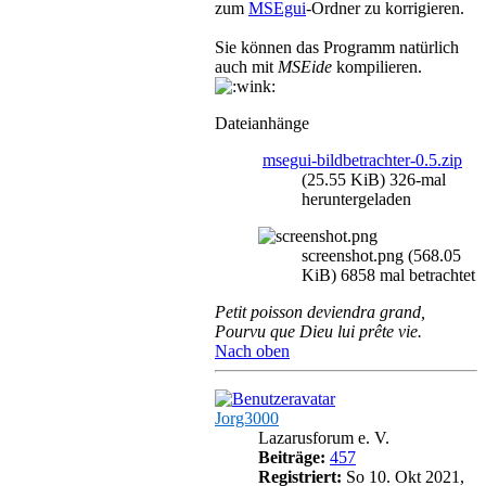
zum
MSEgui
-Ordner zu korrigieren.
Sie können das Programm natürlich
auch mit
MSEide
kompilieren.
Dateianhänge
msegui-bildbetrachter-0.5.zip
(25.55 KiB) 326-mal
heruntergeladen
screenshot.png (568.05
KiB) 6858 mal betrachtet
Petit poisson deviendra grand,
Pourvu que Dieu lui prête vie.
Nach oben
Jorg3000
Lazarusforum e. V.
Beiträge:
457
Registriert:
So 10. Okt 2021,