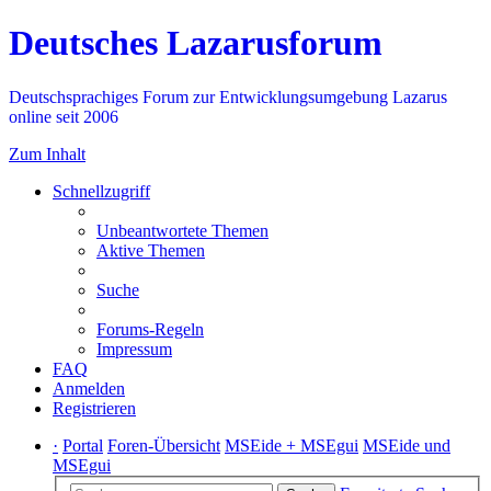
Deutsches Lazarusforum
Deutschsprachiges Forum zur Entwicklungsumgebung Lazarus
online seit 2006
Zum Inhalt
Schnellzugriff
Unbeantwortete Themen
Aktive Themen
Suche
Forums-Regeln
Impressum
FAQ
Anmelden
Registrieren
·
Portal
Foren-Übersicht
MSEide + MSEgui
MSEide und
MSEgui