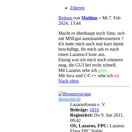
Zitieren
Beitrag
von
Mathias
»
Mi 7. Feb
2024, 13:44
Macht es überhaupt noch Sinn, sich
mit MSEgui auseinanderzusetzen ?
Ich hatte mich auch mal kurz damit
beschäftigt, für mich sah es nach
einen Lazarus-Clone aus.
Einzig was ich mich noch erinnern
mag, die GUI lief recht schnell.
Mit Lazarus sehe ich
grün
Mit Java und C/C++ sehe ich
rot
Nach oben
fliegermichl
Lazarusforum e. V.
Beiträge:
1810
Registriert:
Do 9. Jun 2011,
09:42
OS, Lazarus, FPC:
Lazarus
Fixes FPC Stable