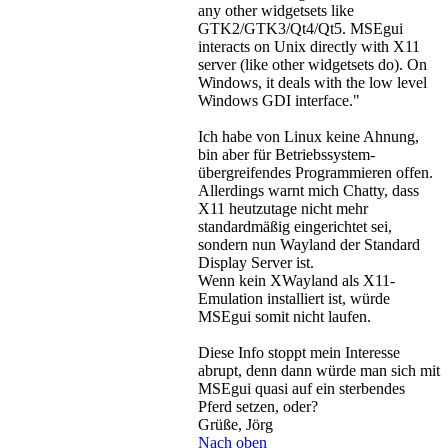
any other widgetsets like
GTK2/GTK3/Qt4/Qt5. MSEgui
interacts on Unix directly with X11
server (like other widgetsets do). On
Windows, it deals with the low level
Windows GDI interface."
Ich habe von Linux keine Ahnung,
bin aber für Betriebssystem-
übergreifendes Programmieren offen.
Allerdings warnt mich Chatty, dass
X11 heutzutage nicht mehr
standardmäßig eingerichtet sei,
sondern nun Wayland der Standard
Display Server ist.
Wenn kein XWayland als X11-
Emulation installiert ist, würde
MSEgui somit nicht laufen.
Diese Info stoppt mein Interesse
abrupt, denn dann würde man sich mit
MSEgui quasi auf ein sterbendes
Pferd setzen, oder?
Grüße, Jörg
Nach oben