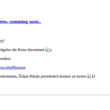
ress, comming soon..
:07
eitgeber die Reise übernimmt
.
sonders:
arus.html#lazarus
 bekommen, Željan Rikalo persöhnlich kennen zu lernen