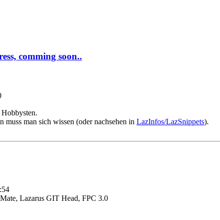
ress, comming soon..
0
e) Hobbysten.
en muss man sich wissen (oder nachsehen in
LazInfos/LazSnippets
).
:54
Mate, Lazarus GIT Head, FPC 3.0