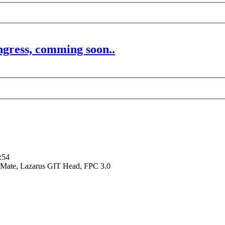
ngress, comming soon..
rweiterte
e
uche
:54
Mate, Lazarus GIT Head, FPC 3.0