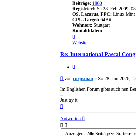
Beiträge:
1800
Registriert:
Sa 28. Feb 2009, 08
OS, Lazarus, FPC:
Linux Mint 
CPU-Target:
64Bit
Wohnort:
Stuttgart
Kontaktdaten:
Kontaktdaten
von
Website
corpsman
Re: International Pascal Cong
Zitieren
Beitrag
von
corpsman
»
So 28. Jun 2026, 1
Im Englishen Forum gibts auch nen Ber
--
Just try it
Nach
oben
Antworten
Anzeigen:
Sortiere n