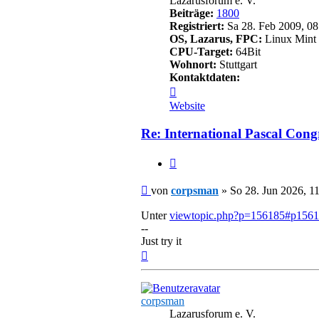
Lazarusforum e. V.
Beiträge:
1800
Registriert:
Sa 28. Feb 2009, 08
OS, Lazarus, FPC:
Linux Mint 
CPU-Target:
64Bit
Wohnort:
Stuttgart
Kontaktdaten:
Kontaktdaten
von
Website
corpsman
Re: International Pascal Cong
Zitieren
Beitrag
von
corpsman
»
So 28. Jun 2026, 1
Unter
viewtopic.php?p=156185#p156
--
Just try it
Nach
oben
corpsman
Lazarusforum e. V.