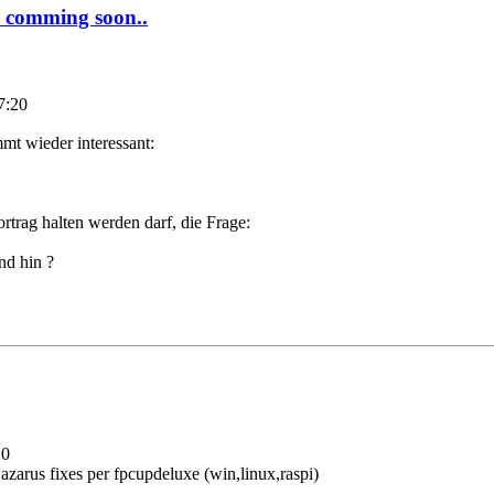
, comming soon..
7:20
mt wieder interessant:
trag halten werden darf, die Frage:
nd hin ?
20
zarus fixes per fpcupdeluxe (win,linux,raspi)