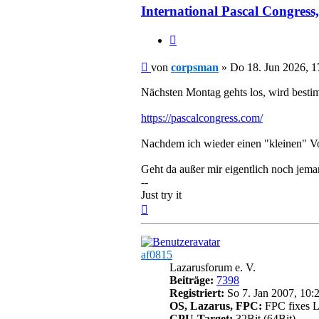
International Pascal Congress
Zitieren
Beitrag
von
corpsman
»
Do 18. Jun 2026, 1
Nächsten Montag gehts los, wird bestim
https://pascalcongress.com/
Nachdem ich wieder einen "kleinen" Vor
Geht da außer mir eigentlich noch jema
--
Just try it
Nach
oben
af0815
Lazarusforum e. V.
Beiträge:
7398
Registriert:
So 7. Jan 2007, 10:
OS, Lazarus, FPC:
FPC fixes La
CPU-Target:
32Bit (64Bit)