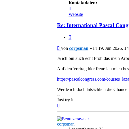
Kontaktdaten:
Kontaktdaten
von
Website
corpsman
Re: International Pascal Cong
Zitieren
Beitrag
von
corpsman
»
Fr 19. Jun 2026, 14
Ja ich bin auch echt Froh das mein Arb
Auf den Vortrag hier freue ich mich be
https://pascalcongress.com/courses_laz
Werde ich doch tatsächlich die Chance
--
Just try it
Nach
oben
corpsman