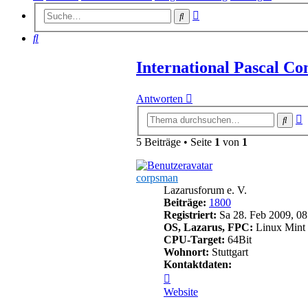
Erweiterte
Suche
Suche
Suche
International Pascal Co
Antworten
E
Such
S
5 Beiträge • Seite
1
von
1
corpsman
Lazarusforum e. V.
Beiträge:
1800
Registriert:
Sa 28. Feb 2009, 08
OS, Lazarus, FPC:
Linux Mint 
CPU-Target:
64Bit
Wohnort:
Stuttgart
Kontaktdaten:
Kontaktdaten
von
Website
corpsman