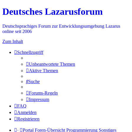
Deutsches Lazarusforum
Deutschsprachiges Forum zur Entwicklungsumgebung Lazarus
online seit 2006
Zum Inhalt
Schnellzugriff
Unbeantwortete Themen
Aktive Themen
Suche
Forums-Regeln
Impressum
FAQ
Anmelden
Registrieren
·
Portal
Foren-Übersicht
Programmierung
Sonstiges