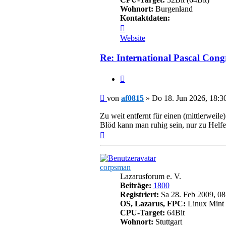
Wohnort:
Burgenland
Kontaktdaten:
Kontaktdaten
von
Website
af0815
Re: International Pascal Cong
Zitieren
Beitrag
von
af0815
»
Do 18. Jun 2026, 18:3
Zu weit entfernt für einen (mittlerweil
Blöd kann man ruhig sein, nur zu Helf
Nach
oben
corpsman
Lazarusforum e. V.
Beiträge:
1800
Registriert:
Sa 28. Feb 2009, 08
OS, Lazarus, FPC:
Linux Mint 
CPU-Target:
64Bit
Wohnort:
Stuttgart