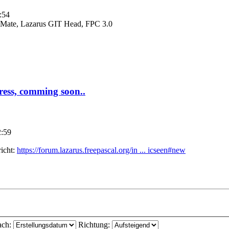
:54
Mate, Lazarus GIT Head, FPC 3.0
ress, comming soon..
2:59
icht:
https://forum.lazarus.freepascal.org/in ... icseen#new
ach:
Richtung: