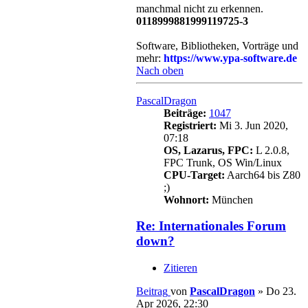
manchmal nicht zu erkennen.
0118999881999119725-3
Software, Bibliotheken, Vorträge und
mehr:
https://www.ypa-software.de
Nach oben
PascalDragon
Beiträge:
1047
Registriert:
Mi 3. Jun 2020,
07:18
OS, Lazarus, FPC:
L 2.0.8,
FPC Trunk, OS Win/Linux
CPU-Target:
Aarch64 bis Z80
;)
Wohnort:
München
Re: Internationales Forum
down?
Zitieren
Beitrag
von
PascalDragon
»
Do 23.
Apr 2026, 22:30