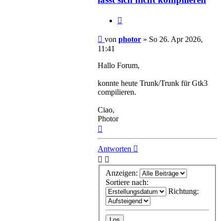
Zitieren
Beitrag
von
photor
»
So 26. Apr 2026,
11:41
Hallo Forum,
konnte heute Trunk/Trunk für Gtk3
compilieren.
Ciao,
Photor
Nach
oben
Antworten
Anzeigen:
Sortiere nach:
Richtung: