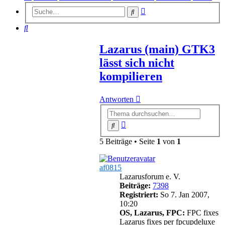
Erweiterte
Suche
Suche
Suche
Lazarus (main) GTK3
lässt sich nicht
kompilieren
Antworten
Erweiterte
Suche
Suche
5 Beiträge • Seite
1
von
1
af0815
Lazarusforum e. V.
Beiträge:
7398
Registriert:
So 7. Jan 2007,
10:20
OS, Lazarus, FPC:
FPC fixes
Lazarus fixes per fpcupdeluxe