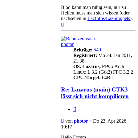
Blöd kann man ruhig sein, nur zu
Helfen muss man sich wissen (oder
nachsehen in
LazInfos/LazSnippets
).
Nach
oben
photor
Beiträge:
549
Registriert:
Mo 24. Jan 2011,
21:38
OS, Lazarus, FPC:
Arch
Linux: L 3.2 (Gtk2) FPC 3.2.2
CPU-Target:
64Bit
Re: Lazarus (main) GTK3
lässt sich nicht kompilieren
Zitieren
Beitrag
von
photor
»
Do 23. Apr 2026,
19:17
Hallo Forum,