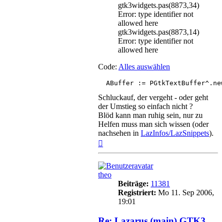
gtk3widgets.pas(8873,34)
Error: type identifier not
allowed here
gtk3widgets.pas(8873,14)
Error: type identifier not
allowed here
Code:
Alles auswählen
  ABuffer := PGtkTextBuffer^.ne
Schluckauf, der vergeht - oder geht
der Umstieg so einfach nicht ?
Blöd kann man ruhig sein, nur zu
Helfen muss man sich wissen (oder
nachsehen in
LazInfos/LazSnippets
).
Nach
oben
theo
Beiträge:
11381
Registriert:
Mo 11. Sep 2006,
19:01
Re: Lazarus (main) GTK3