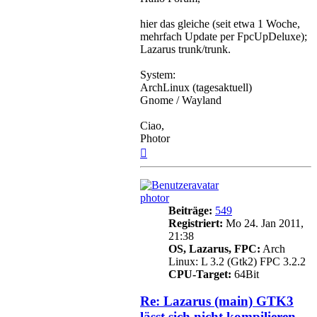
hier das gleiche (seit etwa 1 Woche,
mehrfach Update per FpcUpDeluxe);
Lazarus trunk/trunk.
System:
ArchLinux (tagesaktuell)
Gnome / Wayland
Ciao,
Photor
Nach
oben
photor
Beiträge:
549
Registriert:
Mo 24. Jan 2011,
21:38
OS, Lazarus, FPC:
Arch
Linux: L 3.2 (Gtk2) FPC 3.2.2
CPU-Target:
64Bit
Re: Lazarus (main) GTK3
lässt sich nicht kompilieren