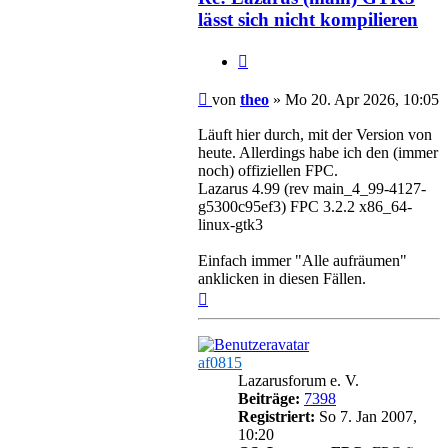
lässt sich nicht kompilieren
Zitieren
Beitrag
von
theo
»
Mo 20. Apr 2026, 10:05
Läuft hier durch, mit der Version von
heute. Allerdings habe ich den (immer
noch) offiziellen FPC.
Lazarus 4.99 (rev main_4_99-4127-
g5300c95ef3) FPC 3.2.2 x86_64-
linux-gtk3
Einfach immer "Alle aufräumen"
anklicken in diesen Fällen.
Nach
oben
af0815
Lazarusforum e. V.
Beiträge:
7398
Registriert:
So 7. Jan 2007,
10:20