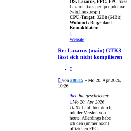
OS, Lazarus, FPC:
FPC fixes
Lazarus fixes per fpcupdeluxe
(win,linux,raspi)
CPU-Target:
32Bit (64Bit)
Wohnort:
Burgenland
Kontaktdaten:
Kontaktdaten
von
Website
af0815
Re: Lazarus (main) GTK3
lässt sich nicht kompilieren
Zitieren
Beitrag
von
af0815
»
Mo 20. Apr 2026,
10:26
theo
hat geschrieben:
Mo 20. Apr 2026,
10:05
Läuft hier durch,
mit der Version von
heute. Allerdings habe
ich den (immer noch)
offiziellen FPC.