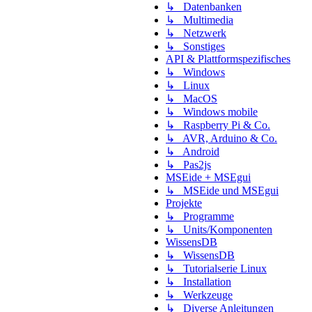
↳ Datenbanken
↳ Multimedia
↳ Netzwerk
↳ Sonstiges
API & Plattformspezifisches
↳ Windows
↳ Linux
↳ MacOS
↳ Windows mobile
↳ Raspberry Pi & Co.
↳ AVR, Arduino & Co.
↳ Android
↳ Pas2js
MSEide + MSEgui
↳ MSEide und MSEgui
Projekte
↳ Programme
↳ Units/Komponenten
WissensDB
↳ WissensDB
↳ Tutorialserie Linux
↳ Installation
↳ Werkzeuge
↳ Diverse Anleitungen