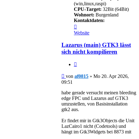
(win,linux,raspi)
CPU-Target:
32Bit (64Bit)
Wohnort:
Burgenland
Kontaktdaten:
Kontaktdaten
von
Website
af0815
Lazarus (main) GTK3 lässt
sich nicht kompilieren
Zitieren
Beitrag
von
af0815
»
Mo 20. Apr 2026,
09:51
habe gerade versucht meinen bleeding
edge FPC und Lazarus auf GTK3
umzustellen, von Basisinstallation
gtk2 aus.
Er findet mir in Gtk3Objects die Unit
LazCairo1 nicht (Codetools) und
hängt im Gtk3Widgets bei 8873 mit