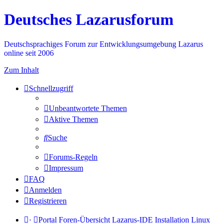
Deutsches Lazarusforum
Deutschsprachiges Forum zur Entwicklungsumgebung Lazarus
online seit 2006
Zum Inhalt
Schnellzugriff
Unbeantwortete Themen
Aktive Themen
Suche
Forums-Regeln
Impressum
FAQ
Anmelden
Registrieren
·
Portal
Foren-Übersicht
Lazarus-IDE
Installation
Linux